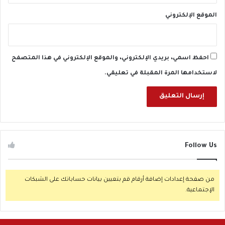
ا
ب
الموقع الإلكتروني
ا
ت
ف
ي
احفظ اسمي، بريدي الإلكتروني، والموقع الإلكتروني في هذا المتصفح
ر
لاستخدامها المرة المقبلة في تعليقي.
و
س
ا
ل
أ
ن
ف
Follow Us
ل
و
ن
من صفحة إعدادات إضافة أرقام قم بتعيين بيانات حساباتك على الشبكات
ز
الإجتماعية.
ا
ه
ذ
ا