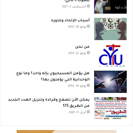
بصوت د ناجي.
ب
أغسطس 3, 2021
ن
س
أسباب الإلحاد وجذوره
ب
يوليو 18, 2019
ة
1
0
من نحن
%
يوليو 22, 2019
هل يؤمن المسيحيون بإله واحد؟ وما نوع
الوحدانية التي يؤمنون بها؟
يوليو 18, 2019
يمكن الأن تصفح وقراءة وتنزيل العدد الجديد
من الطريق 175
أبريل 11, 2020