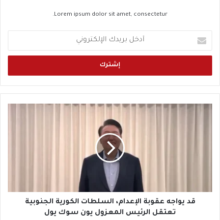
Lorem ipsum dolor sit amet, consectetur.
أ
د
خ
ل
ب
ر
ي
د
ق
ك
د
ا
ي
ل
و
إ
ا
ل
ج
ك
ه
ت
ع
ر
ق
و
و
قد يواجه عقوبة الإعدام، السلطات الكورية الجنوبية
ن
ب
تعتقل الرئيس المعزول يون سوك يول