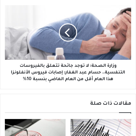
ي
ة
ا
و
ل
ز
إ
ا
ع
ر
د
ة
ا
ا
م
ل
،
ص
ا
ح
ل
ة
وزارة الصحة: لا توجد جائحة تتعلق بالفيروسات
س
:
التنفسية.. حسام عبد الغفار: إصابات فيروس الأنفلونزا
ل
ل
هذا العام أقل من العام الماضي بنسبة 10%
ط
ا
ا
ت
ت
و
مقالات ذات صلة
ا
ج
ل
د
ك
ج
و
ا
ر
ئ
ي
ح