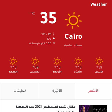
Weather
ا
ل
35
℃
ع
ا
م
أ
39º - 30º
Cairo
ق
17%
ل
3.06 كيلومتر/ساعة
سماء صافية
م
ن
ا
ل
℃
40
℃
39
℃
40
℃
40
℃
39
ع
الأثنين
الثلاثاء
الأربعاء
الخميس
الجمعة
ا
م
ا
ل
الأشهر
الأخيرة
تعليقات
م
ا
ض
مقال شهر اغسطس 2021 سد النهضة
ي