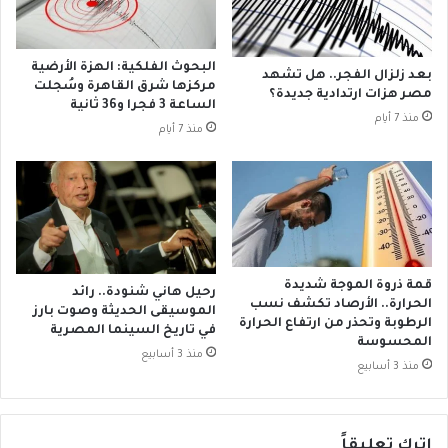
ة
ة
ا
ت
ل
ت
البحوث الفلكية: الهزة الأرضية
بعد زلزال الفجر.. هل تشهد
ج
ع
مركزها شرق القاهرة وسُجلت
مصر هزات ارتدادية جديدة؟
ن
ل
الساعة 3 فجرا و36 ثانية
منذ 7 أيام
و
ق
منذ 7 أيام
ب
ب
ي
ا
ة
ل
ت
ف
ع
ي
ت
ر
ق
و
قمة ذروة الموجة شديدة
ل
رحيل هاني شنودة.. رائد
س
الحرارة.. الأرصاد تكشف نسب
الموسيقى الحديثة وصوت بارز
ا
ا
الرطوبة وتحذر من ارتفاع الحرارة
في تاريخ السينما المصرية
ل
ت
المحسوسة
ر
منذ 3 أسابيع
ا
منذ 3 أسابيع
ئ
ل
ي
ت
س
ن
ا
ف
اترك تعليقاً