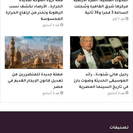
البحوث الفلكية: الهزة الأرضية
قمة ذروة الموجة شديدة
مركزها شرق القاهرة وسُجلت
الحرارة.. الأرصاد تكشف نسب
الساعة 3 فجرا و36 ثانية
الرطوبة وتحذر من ارتفاع الحرارة
المحسوسة
منذ 7 أيام
منذ 3 أسابيع
رحيل هاني شنودة.. رائد
مهلة جديدة للمتضررين من
الموسيقى الحديثة وصوت بارز
تعديل قانون الإيجار القديم في
في تاريخ السينما المصرية
مصر
منذ 3 أسابيع
منذ 3 أسابيع
تصنيفات