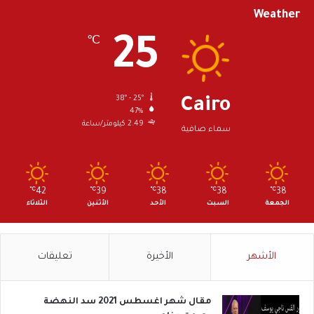
Weather
25
℃
38º - 25º
Cairo
47%
2.49 كيلومتر/ساعة
سماء صافية
℃
42
℃
39
℃
38
℃
38
℃
38
الجمعة
السبت
الأحد
الأثنين
الثلاثاء
الأشهر
الأخيرة
تعليقات
مقال شهر اغسطس 2021 سد النهضة