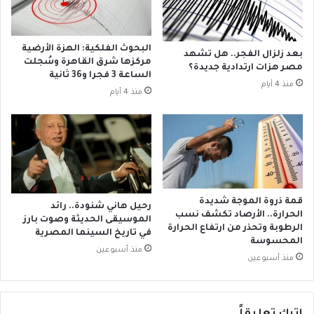
و
ه
ا
ر
ل
و
ز
ن
البحوث الفلكية: الهزة الأرضية
بعد زلزال الفجر.. هل تشهد
م
ض
مركزها شرق القاهرة وسُجلت
مصر هزات ارتدادية جديدة؟
ا
الساعة 3 فجرا و36 ثانية
د
منذ 4 أيام
ل
ت
منذ 4 أيام
ك
ر
:
ا
«
م
ا
ب
ل
و
ل
إ
ي
ي
قمة ذروة الموجة شديدة
رحيل هاني شنودة.. رائد
م
ل
الحرارة.. الأرصاد تكشف نسب
الموسيقى الحديثة وصوت بارز
ع
و
الرطوبة وتحذر من ارتفاع الحرارة
في تاريخ السينما المصرية
ا
ن
المحسوسة
منذ أسبوعين
ه
م
منذ أسبوعين
ع
ا
ق
س
د
ك
ي