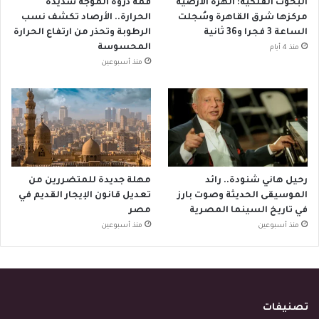
البحوث الفلكية: الهزة الأرضية
قمة ذروة الموجة شديدة
مركزها شرق القاهرة وسُجلت
الحرارة.. الأرصاد تكشف نسب
الساعة 3 فجرا و36 ثانية
الرطوبة وتحذر من ارتفاع الحرارة
المحسوسة
منذ 4 أيام
منذ أسبوعين
رحيل هاني شنودة.. رائد
مهلة جديدة للمتضررين من
الموسيقى الحديثة وصوت بارز
تعديل قانون الإيجار القديم في
في تاريخ السينما المصرية
مصر
منذ أسبوعين
منذ أسبوعين
تصنيفات