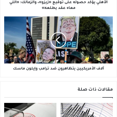
و
د
الأهلي يؤكد حصوله على توقيع «زيزو»، والزمالك: «اللي
ن
ح
معاه عقد يطلعه»
ي
ص
و
آ
ل
ل
ه
ا
ع
ف
ل
ا
ى
ل
ت
أ
و
م
ق
ر
ي
ي
آلاف الأمريكيين يتظاهرون ضد ترامب وإيلون ماسك
ع
ك
«
ي
ز
ي
مقالات ذات صلة
ي
ن
ز
ي
و
ت
»
ظ
،
ا