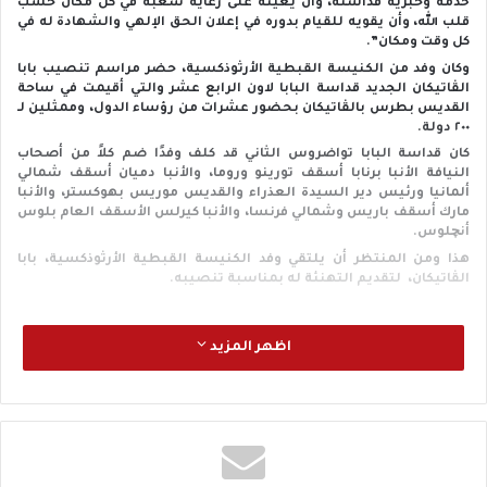
خدمة وحبرية قداسته، وأن يعينه على رعاية شعبه في كل مكان حسب
قلب الله، وأن يقويه للقيام بدوره في إعلان الحق الإلهي والشهادة له في
كل وقت ومكان”.
وكان وفد من الكنيسة القبطية الأرثوذكسية، حضر مراسم تنصيب بابا
الڤاتيكان الجديد قداسة البابا لاون الرابع عشر والتي أقيمت في ساحة
القديس بطرس بالڤاتيكان بحضور عشرات من رؤساء الدول، وممثلين لـ
٢٠٠ دولة.
كان قداسة البابا تواضروس الثاني قد كلف وفدًا ضم كلاً من أصحاب
النيافة الأنبا برنابا أسقف تورينو وروما، والأنبا دميان أسقف شمالي
ألمانيا ورئيس دير السيدة العذراء والقديس موريس بهوكستر، والأنبا
مارك أسقف باريس وشمالي فرنسا، والأنبا كيرلس الأسقف العام بلوس
أنچلوس.
هذا ومن المنتظر أن يلتقي وفد الكنيسة القبطية الأرثوذكسية، بابا
الڤاتيكان، لتقديم التهنئة له بمناسبة تنصيبه.
اظهر المزيد