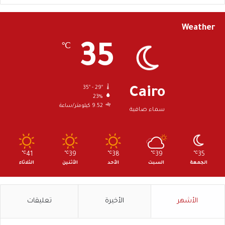
Weather
35
℃
35º - 29º
Cairo
23%
9.52 كيلومتر/ساعة
سماء صافية
℃
41
℃
39
℃
38
℃
39
℃
35
الجمعة
السبت
الأحد
الأثنين
الثلاثاء
الأشهر
الأخيرة
تعليقات