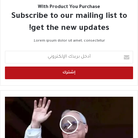
With Product You Purchase
Subscribe to our mailing list to
get the new updates!
Lorem ipsum dolor sit amet, consectetur.
أ
د
خ
ل
ب
ر
ي
د
ا
ك
ل
ا
ب
ل
ا
إ
ب
ل
ا