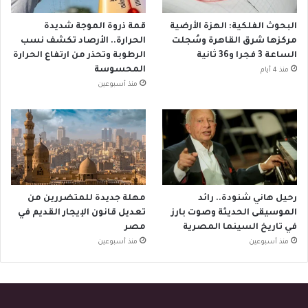
البحوث الفلكية: الهزة الأرضية
قمة ذروة الموجة شديدة
مركزها شرق القاهرة وسُجلت
الحرارة.. الأرصاد تكشف نسب
الساعة 3 فجرا و36 ثانية
الرطوبة وتحذر من ارتفاع الحرارة
المحسوسة
منذ 4 أيام
منذ أسبوعين
رحيل هاني شنودة.. رائد
مهلة جديدة للمتضررين من
الموسيقى الحديثة وصوت بارز
تعديل قانون الإيجار القديم في
في تاريخ السينما المصرية
مصر
منذ أسبوعين
منذ أسبوعين