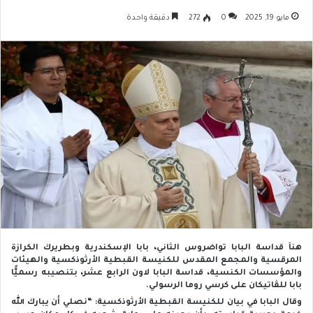
مايو 19, 2025
0
272
دقيقة واحدة
هنأ قداسة البابا تواضروس الثاني، بابا الإسكندرية وبطريرك الكرازة
المرقسية والمجمع المقدس للكنيسة القبطية الأرثوذكسية والهيئات
والمؤسسات الكنسية، قداسة البابا لاون الرابع عشر، بتنصيبه رسميًّا
بابا للڤاتيكان على كرسي روما الرسولي.
وقال البابا في بيان للكنيسة القبطية الأرثوذكسية: “نصلي أن يبارك الله