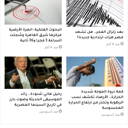
ك
ب
ن
ي
ا
ا
ئ
ا
س
ل
البحوث الفلكية: الهزة الأرضية
بعد زلزال الفجر.. هل تشهد
ا
ت
مركزها شرق القاهرة وسُجلت
مصر هزات ارتدادية جديدة؟
ل
الساعة 3 فجرا و36 ثانية
ب
منذ 4 أيام
ش
ر
منذ 4 أيام
ر
ع
ق
ب
ـ
9
9
%
م
قمة ذروة الموجة شديدة
رحيل هاني شنودة.. رائد
ن
الحرارة.. الأرصاد تكشف نسب
الموسيقى الحديثة وصوت بارز
ث
الرطوبة وتحذر من ارتفاع الحرارة
في تاريخ السينما المصرية
ر
المحسوسة
منذ أسبوعين
و
منذ أسبوعين
ت
ه