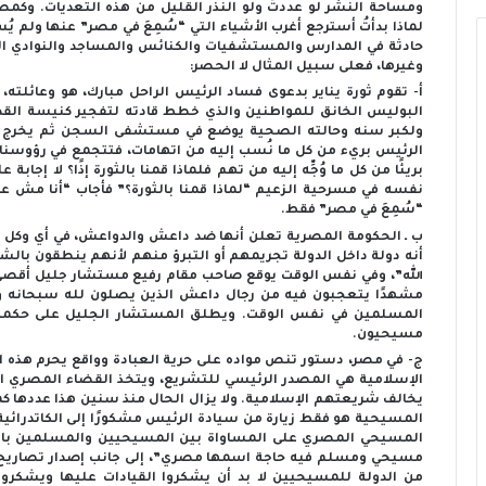
ومساحة النشر لو عددتُ ولو النذر القليل من هذه التعديات. وكمصر
لماذا بدأتُ أسترجع أغرب الأشياء التي “سُمِعَ في مصر” عنها ولم 
حادثة في المدارس والمستشفيات والكنائس والمساجد والنوادي 
وغيرها، فعلى سبيل المثال لا الحصر:
أ- تقوم ثورة يناير بدعوى فساد الرئيس الراحل مبارك، هو وعائلته،
البوليس الخانق للمواطنين والذي خطط قادته لتفجير كنيسة القد
ولكبر سنه وحالته الصحية يوضع في مستشفى السجن ثم يخرج عل
الرئيس بريء من كل ما نُسب إليه من اتهامات، فتتجمع في رؤوسنا م
بريئًا من كل ما وُجِّه إليه من تهم فلماذا قمنا بالثورة إذًا؟ لا إجاب
نفسه في مسرحية الزعيم “لماذا قمنا بالثورة؟” فأجاب “أنا مش عارف 
“سُمِعَ في مصر” فقط.
ب ـ الحكومة المصرية تعلن أنها ضد داعش والدواعش، في أي وكل مك
أنه دولة داخل الدولة تجريمهم أو التبرؤ منهم لأنهم ينطقون بالشها
الله”، وفي نفس الوقت يوقع صاحب مقام رفيع مستشار جليل أقصى عقوب
مشهدًا يتعجبون فيه من رجال داعش الذين يصلون لله سبحانه وت
المسلمين في نفس الوقت. ويطلق المستشار الجليل على حكمه 
مسيحيون.
ج- في مصر، دستور تنص مواده على حرية العبادة وواقع يحرم هذه 
الإسلامية هي المصدر الرئيسي للتشريع، ويتخذ القضاء المصري الم
يخالف شريعتهم الإسلامية. ولا يزال الحال منذ سنين هذا عددها كما
المسيحية هو فقط زيارة من سيادة الرئيس مشكورًا إلى الكاتدرائية
المسيحي المصري على المساواة بين المسيحيين والمسلمين بالق
مسيحي ومسلم فيه حاجة اسمها مصري”، إلى جانب إصدار تصاريح با
من الدولة للمسيحيين لا بد أن يشكروا القيادات عليها ويشكروا