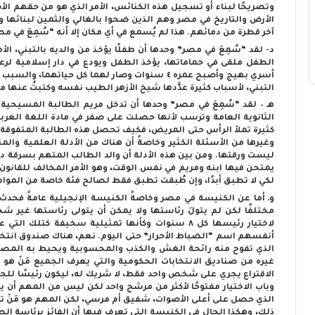
وتصريحًا لبناء أو تسجيل هذه الكنائس، الأمر الذي هو من حقهم الأ
الأرض والتاريخ في مصر وهم الذين ضحوا بالغالي والثمين لبنائها و
آخر قطرة من دمائهم. هذا لم يُسمع في أي مكان إلا أنه “سُمِعَ في مص
د- لقد “سُمِعَ في مصر” وحدها أن طفلًا يؤخذ من والديه بالتبني، الأ
الطفل ملقى في حماماتها، يؤخذ الطفل ويودع في دار إسلامية لرعاية
أسري بهيج وأصبح عمره ٤ سنوات وصار لهما كل حيات
التبني، لأسباب كثيرة عدَّدها شيخ الأزهر الطيب نفسه وكتبتُ عنها
هـ – لقد “سُمِعَ في مصر” وحدها أن تدخل مريم الطالبة المسيحية ا
الثانوية العامة وترسب لأنها حصلت على صفر في مادة اللغة العربية
كثيرة تملأ الرأس حتى المريض، فكيف تحصل هذه الطالبة المتفوقة ع
وغيرها من الأسئلة الكثير وخاصةً أن هناك من الأدلة العلمية والمن
ليست ورقتها. ومن بين هذه الأدلة أن والد الطالب المتهم بسرقة د
يمتحن فيها ابنه ومريم في نفس الوقت، وهو الأمر المخالف للقانون و
لكي لا تطبق أبدًا، وإن طُبقت تطبق فقط لصالح فئة خاصة من المو
لاختيار رئيسها كل ٨ سنوات وكأنها تمثيلية سخيفة ك
أنفسهم اسم “الضباط الأحرار” حتى اليوم. نعم، هناك صندوق انتخا
الذي تفوح منه رائحة الغش والكذب والمحسوبية ويحيط به المصلح
وباب الاختيار مفتوحًا لأكثر من مرشح واحد لكن ليس من المهم أن ي
الذي حصل على أعلى الأصوات، شفيق أم مرسي، لكن المهم هو مَنْ تر
ذلك، وهكذا الحال في الكنيسة التي تعرف فيها أن الفائز برئاسة ال