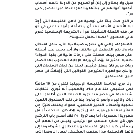
صيل ولا يحتاج إلى إذن أو تصريح من الدولة لأنهم أصحاب
أنفقوا أموالهم في بنائها ودافعوا عنها عبر العصور حتى
ر”.
مر الذي حدث بناءً على توصية من كاهن الكنيسة التي وُجِدَ
 الأطفال الأيتام بعد أن ربته أمه وأبوه بالتبني في جو
هما، والسبب في هذه الفعلة المشينة هو أن الشريعة الإسلامية تحرم
 مقالي المعنون “قصة الطفل شنودة”.
لمتفوقة، والتي هي دكتورة صيدلانية الآن، تدخل امتحان
، ولا يتم التحقيق في حالتها، ولا أحد يجيب على أسئلة
لى صفر، بينما حصلت على درجات عالية في بقية المواد؟
طقية الكثير ما يؤكد أن ورقة الإجابة المكتوب بها الصفر
رجات مريم كان يعمل كرئيس لجنة من لجان الامتحان التي
الذي هو كغيره الكثير من القوانين التي وُضِعَتُ في مصر
اطنين المسلمين.
وـ أما عن الكنيسة في مصر وخاصةً الكنيسة الإنجيلية عامةً فحدث ولا حرج، فرئاسة الكنيسة الإنجيلية تتكون من 19 مذهبًا
مختلفًا لكن لم يتولَ رئاستها ولا يمكن أن يتولى رئاستها غير شخص مشيخي منذ عام ١٩٠٥. والعجيب أنه تُجرى انتخابات
تلك التي عشنا فيها في مصر منذ ثورة الضباط الذين أطلقوا على
بات وناخبون وأصوات يدلون بها في ذلك الصندوق اللعين
جية وأصحاب التميز المذهبي، فهو لا يختلف كثيرًا عن
غيره من صناديق الانتخابات الحكومية والتي يعرف الجميع مَنْ هو الفائز فيها قبل فوزه. فقبل ثورة ٢٠١١، كان الانتخاب أو قُل
الاقتراع يجري على شخص واحد فقط، لا شريك له، ليكون رئيسًا للجمهورية المصرية، أما بعد ثورة ٢٠١١ فقد أصبح باب الترشح
كون مَنْ اختاره الشعب هو الرئيس، وليس من المهم مَنْ
يده أمريكا والإخوان المسلمين وطنطاوي وشركاه وما إلى
طائفة الإنجيلية من المذهب المشيخي ليس إلا وهذا الأمر