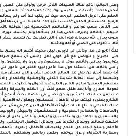
وعلى الجانب الآخر، هناك السيدات اللاتي خرجن يولولن على الصبي وم
أتخيل ما حدث وأكتبه على الفيس بوك وكأنه حقيقة حدثت بالفعل، وا
الحكم على الرجل المتهم البريء، حيث لم ينتبه لها أحد ولم يسألها
الرفيع المستشار الجليل “حسب الديباجة” المقيتة التي يرددها أهل
على الناس حسب هواهم أو قناعاتهم الشخصية غير الموثقة بالأدلة
عليهم دياناتهم وغيرها، فحتى هذا لم يسألها ولم يكتشف دورها ا
سوف يجازي الله سبحانه هذه المرأة التي تطوعت من نفسها بنشر الأ
أنها لا تعرف حتى الصبي أو أمه وعائلته.
كنتُ أتابع كل هذا وكأنني في كابوس ليلي مخيف أشعر انه يطبق ع
حتى الصراخ والتواصل مع مَنْ حولي لعل وعسى أن يسمع صرخاتي
يتواجدون بجانبي وكأنهم موتى لا يسمعون ولا يرون ولا يتكلمون. وال
رأسي بالآلاف من الأسئلة حول هذا الأمر وغيره الكثير من الأمور الت
أية بقعة أخرى من بقاع هذا العالم الحاضر الشرير الذي نعيش ف
وشعبها إلى هذه الحالة شديدة التدني والوحشية والانحدار والانح
بعضهم البعض؟ فيلوم الناس الظروف والأحوال والتطرف والتعصب،
نعومة أظفاري وأنا بعد طفل صغير كنتُ أرى الظلم والسرقة والكذب و
علينا من شبابيك الكنائس ونحن نصلي في بعضها، كنتُ أسمع أنشو
الشارع بمفرده فيلتف حوله الأطفال المسلمون ويغنون له الأغنية 
عليك يا قبطي يا بتاع البنات”، أولئك الأطفال الذين هم في مثل سن
والجامعات والمصالح الحكومية والمستشفيات والجيش والبوليس 
والسلفيين والجهاديين والداعشيين وغيرهم. وأنا على يقين أن مثل ه
اختلفت كلماتها ووسائل نشرها على وسائل التواصل الاجتماعي. ولما 
الأظافر وسلخ الجلد من اللحم واغتصاب الأطفال وتعرية الأمه
ومطاردة الشرفاء وحرق بيوتهم وطعن رجالهم وكهنتهم بالسكاك