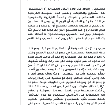
سلمين، سواء من قادة البلاد المصرية أو المسلمين
فة الشوارع والطرقات، ونفس هذه الكنيسة المرتعبة
ختلف المصالح والهيئات وخاصةً الأزهرية والحكومية
لكتابية وغير الكتابية أن الروح الذي أوحى للمسلمين
ديانتهم لا يعترف بتجسد المسيح أو إلوهيته ولا صلبه
وم هؤلاء لروح ضد المسيح الذي يعرفونه هم باسم الله
د صومهم لروح ضد المسيح، ويستخدمون ما أعطاه لهم
ات المسيح ليطعموا أتباع روح ضد المسيح، وهذا الأمر
لمسيح، ولا تؤمن بالصوفية أو التعاليم الصوفية، ومع ذلك
ركة الصوفية المسيحية في مصر قد تحدى الجميع وكتب
ولم يرفعه من على صفحاته إلا بعد أن هاجت الدنيا ضده
 تدعوه كنائس كثيرة ليقف على منابرها، ويعلِّم شعبها
كرام وتمجيد اسم المسيح وحده، والتي كانت تخلو تمامًا من
حضرة”. ويستضيفه هؤلاء القسوس والقادة وهم يعلمون أنه ما
لِّم تلاميذه وأتباعه المغيبين روحيًا تمامًا نفس أفكاره
ة بها، والتي أجبرت مذاهب ومجامع كنسية على إصدار بيانات
ع بدعوته هو وفريقه للترنيم على منابرها، فيبث سمومه
ترانيمه كالببغاوات دون فهم ليس لمعاني هذه الكلمات
ي كُتبت معظمها بروح رابعة العدوية الصوفية والحلاج
يمه وتعليقاته على الترانيم، يستخدم هو هذه الكنائس
 في الخدمة بسبب كثرة القسوس والكنائس والشعب المغيب
الشعب الذي يمشي وراءه من الكنائس المصرية، مصر التي