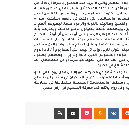
لاد المهجر والتي لا يزيد عدد الحضور بأكثرها ازدحامًا عن
طق الأمريكية وقلة المتحدثين بالعربية في مناطق معينة
سل رسائل مكتوبة للأمناء من خدام وقسوس الكنائس الذين
ه، القسوس والكنائس التي وقفت في وجهه وكشفت أسراره
نفسيًا وطالبته بالتوبة والرجوع عنها، ليعيرهم أنهم لا
ين، ويتهمهم بأنهم يحاولون تدمير خدمته، ويحذرهم بأنه
 أما خدمته هو فازدهرت، ونسى أو تناسى أن أولئك الخدام
ئله المسممة يسمعهم حرفيًا الملايين على الفضائيات
حتى لو كان عدد أعضاء كنائسهم لا يزيد عن ٢٠٠ فرد. يرسل صاحبنا هذه الرسائل لخدام صلوا ولا يزالون مصلين
 الأولى للرب، وإلى ترانيمه التي ألفها يوم أن كان الروح
ه، هؤلاء القسوس الذين كانوا ولا يزال بعضهم يصلون
تى المذاعة على الهواء مباشرةً، أو في مخادعهم، آناء
ا “سُمِعَ في مصر”.
 كتبته وقد “سُمِعَ في مصر” ما هو إلا من فعل روح الغي الذي
 أسباطها فترنحوا كترنح السكران في قيئه. ولن ينصلح
 في وسطها، واستخدمت الكنيسة سلطانها في محاربته
سيح وكل روح يرتفع ضد معرفة المسيح في أرض مصر.
‏Reddit
‏VKontakte
Odnoklassniki
‫Pocket
مشاركة عبر البريد
طباعة