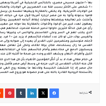
بها ٢٠ مليون مسيحي مصري، بالكنائس الإنجيلية في أمريكا وبعض ب
٢٠٠ شخص على الأكثر بسبب قلة عدد المصريين في الولايات والمنا
من الولايات الأمريكية. ولا يكتفي بالمقارنة ويبقيها لنفسه بل ير
قاموا بدعوته وأتوا به من مصر لزيارة أمريكا لأول مرة في حيات
وأعلنت شر تعاليمه ورفضتها وحاولت إيقاظ أتباعه المغيبين روحيًا و
يعظون لعدد كبير من الإخوة والأخوات بالمقارنة بما حوله من مغيب
رأى من قبل خدامًا كثيرين حاولوا تدمير خدمته فتدمرت خدماتهم هم،
الذي يكتب لهم في السر وعلى الماسنجر والواتس اب وغيرها رسا
والفيس بوك، 
لأجله، متوسلين ومتضرعين للرب القدير أن يعيده إلى صوابه وإلى محبته
القدس ما زال يستخدمه، فكان بركة للآلاف ولكل مَنْ تعامل مع
ويسكبون الدمع في مخادعهم وأمام كنائسهم علنًا في اجتماعاتهم، ح
الليل وأطراف النهار، ويشهد القدير وحده عن صحة ما أكتبه الآن عندم
في ختام مقالي هذا، لا بد أن أذكِّر المؤمنين الأتقياء بأن كل هذا الذي
قال عنه الكتاب المقدس إن الرب مزجه في وسط أرض مصر فأضل وجوه
حال مصر إلا إذا اكتشفت الكنيسة وقادتها ما يعمله روح الغي
بالأسلحة الروحية القادرة بالله على هدم حصونه هو وروح ضد الم
فيسبوك
‫X
لينكدإن
‏Tumblr
بينتيريست
شاركها