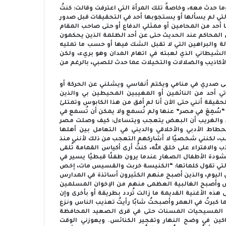
ا حدث معه، وخاصةً تلك المرأة التي اعترفت وقالت: كنتُ
لتي لم يسألها أو يستجوبها أحد في التحقيقات قبل صدور
 أحد من المحامين أو ممثلي الدفاع أو حتى صاحب المقام
 المحاكم عند الحديث حتى عن أحد الظلمة الذين يحكمون
 والبراهين التي لا تقبل الشك فيها أو حسب ما تمليه
لشيطاني الذي لعبته في اتهام المدان وهو بريء، ولكن
كاذيب والضلالات والتخيلات عما حدث للصبي، بالرغم من
لى صدري في منامي ويكتم أنفاسي ويشلني عن الحركة أو
 أحد من النائمين أو المغيبين المحيطين بي والذين
حقيقة أنني حتى الآن أنا لم أفق من هذا الكابوس وتمتلئ
ي “سُمِعَ في مصر” عنها ولم تُسمع ولا يمكن أن تُسمع في
يه. والغريب أن البعض يتعجب ويتساءل: كيف وصلت مصر
طاط الأدبي والأخلاقي والديني في التعامل بين أهلها
 لكنني شخصيًا لا أشاركهم التعجب من ذلك لأنني منذ
الافتراء على خلق الله، كنتُ أرى أكياس القمامة تُلقى
دة الأطفال الصغار عندما يرون طفلًا قبطيًا يسير في
التي تقول كلماتها: “الكنيسة خربت والقسيس مات، إخص
ي اليوم، والذين أصبح منهم الكثيرون أساتذة في المدارس
وأصبح الغالبية العظمى منهم من الإخوان المسلمين
ذه الأغنية القديمة ما زالت تُردد بطريقة أو بأخرى وإن
كبرتُ في العمر وأصبحتُ شابًا رأيتُ تعذيب الناس ونزع
ات المسيحيات المسنات حتى في قرى الصعيد المحافظة
ين في وضح النهار وتفجير الكنائس. ويعوزني الوقت