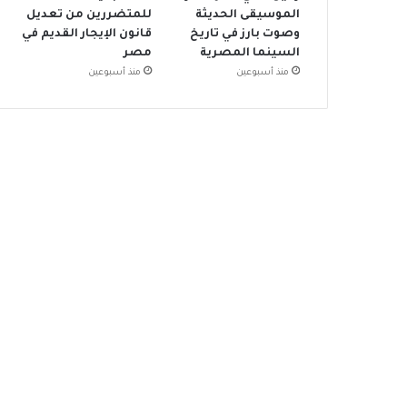
الموسيقى الحديثة
للمتضررين من تعديل
وصوت بارز في تاريخ
قانون الإيجار القديم في
السينما المصرية
مصر
منذ أسبوعين
منذ أسبوعين