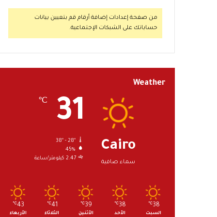
من صفحة إعدادات إضافة أرقام قم بتعيين بيانات
حساباتك على الشبكات الإجتماعية.
Weather
31
℃
38º - 28º
Cairo
45%
2.47 كيلومتر/ساعة
سماء صافية
℃
43
℃
41
℃
39
℃
38
℃
38
السبت
الأحد
الأثنين
الثلاثاء
الأربعاء