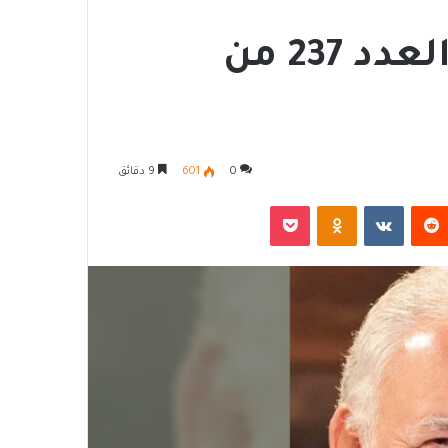
سُمِعَ في مصر | مقال العدد 237 من
0
601
9 دقائق
‏Reddit
‏VKontakte
Odnoklassniki
‫Pocket