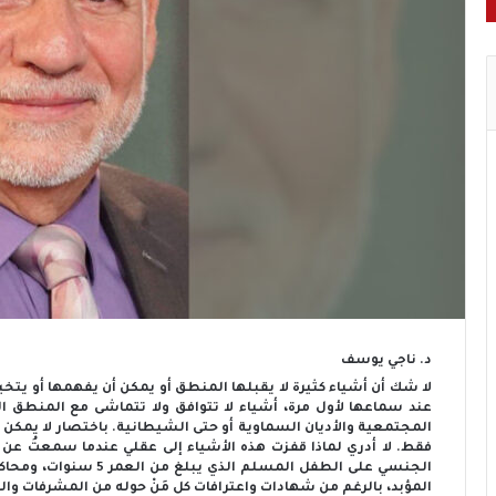
د. ناجي يوسف
لا شك أن أشياء كثيرة لا يقبلها المنطق أو يمكن أن يفهمها أو يتخ
عند سماعها لأول مرة، أشياء لا تتوافق ولا تتماشى مع المنطق ال
المجتمعية والأديان السماوية أو حتى الشيطانية. باختصار لا يمكن أ
فقط. لا أدري لماذا قفزت هذه الأشياء إلى عقلي عندما سمعتُ عن
الجنسي على الطفل المسل
المؤبد، بالرغم من شهادات واعترافات كل مَنْ حوله من المشرفات وا