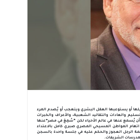
يلها أو يستوعبها العقل البشري ويتعجب أو يُصدم المرء
سليم والعادات والتقاليد الشعبية، والأعراف والخبرات
ن يُسمع عنها في عالم الأحياء لكن “سُمِعَ في مصر”عنها
 اتهام المواطن المسيحي المصري صبري كامل بالاعتداء
م الذي يبلغ من العمر 5 سنوات، ومحاكمة الرجل العجوز والحكم عليه في جلسة واحدة بالسجن
لمدرسات الشريفات.