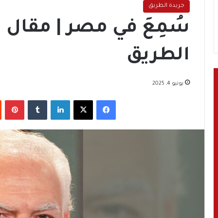
جريدة الطريق
الطريق
يونيو 4, 2025
فيسبوك
‫X
لينكدإن
‏Tumblr
بينتيريست