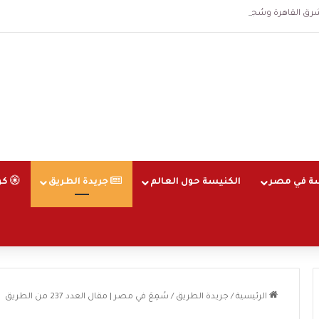
هرة وسُجلت الساعة 3 فجرا و36 ثانية
ة في مصر
الكنيسة حول العالم
جريدة الطريق
كو
الرئيسية
/
جريدة الطريق
/
سُمِعَ في مصر | مقال العدد 237 من الطريق