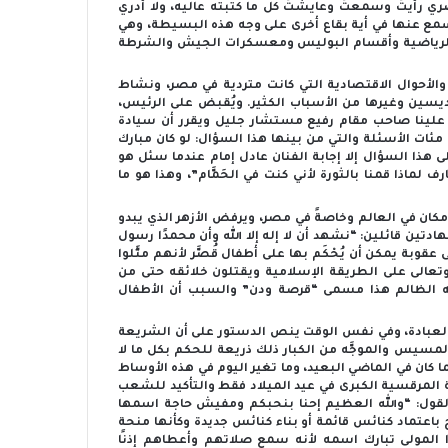
ي رأيتُ وسمعتُ وعايشتُ كل ما كتبته عاليه، ولا أدري
يُسمع عنها في أية بقاع أخرى على وجه هذه البسيطة، وهي
الرياضية وأقسام البوليس ومعسكرات الجيش والشرطة
 والأحوال الاقتصادية التي كانت متردية في مصر، ونشاط
يسين وغيرها من الأسباب الكثير. ويُقبض على الرئيس،
ينا صاحب مقام رفيع مستشار جليل ويقرر أن سيادة
ئات الأسئلة والتي من بينها هذا السؤال: لو كان مبارك
ة على هذا السؤال إلا إجابة الفنان عادل إمام عندما سئل هو
لماذا قمنا بالثورة لأني كنت في الحَمَّام”، وهذا هو ما
ان في العالم وخاصةً في مصر، ويرفض الأزهر الذي يبدو
دتين قائلين: “نشهد أن لا إله إلا الله وأن محمدًا رسول
ة يمكن أن يُحْكَم بها على أطفال قُصَّر لأنهم مثَّلوا
عالى على الطريقة الإسلامية ويقتلون خلائقه حتى من
الظالم هذا مسمى “قرصة ودن” والسبب أن الأطفال
العبادة، وفي نفس الوقت ينص الدستور على أن الشريعة
سيس والموجَّه من الكبار ذلك ذريعة للحكم بكل ما لا
 كان في الماضي البعيد، وما تغير اليوم في هذه الأوساط
 المرقسية الكبرى في عيد الميلاد فقط والتأكيد للشعب
ول: “والله العظيم إحنا بنحبكم ومفيش حاجة اسمها
عتماد كنائس قائمة أو بناء كنائس جديدة وكأنها منحة
 المولى تبارك اسمه لأنه سمع صلاتهم وأعطاهم إذنًا