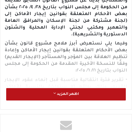
والمستأجر، بديلًا عن مشروع القانون السابق تقديمه
من الحكومة إلى مجلس النواب بتاريخ ٢٨/ ٤/ ٢٠٢٥ بشأن
بعض الأحكام المتعلقة بقوانين إيجار الأماكن إلى
(لجنة مشتركة من لجنة الإسكان والمرافق العامة
والتعمير ومكتبي لجنتي الإدارة المحلية والشئون
الدستورية والتشريعية).
وفيما يلي نستعرض أبرز ملامح مشروع قانون بشأن
بعض الأحكام المتعلقة بقوانين إيجار الأماكن وإعادة
تنظيم العلاقة بين المؤجر والمستأجر (الإيجار القديم)
وفقًا للنسخة الأخيرة المقدمة من الحكومة إلى مجلس
النواب بتاريخ ١٦/ ٦/ ٢٠٢٥:
• تقرير فترة انتقالية مناسبة قبل إنهاء عقود الإيجار
القديم، وذلك بواقع (٧ سنوات) بالنسبة للأماكن
المؤجرة لغرض السكنى، و(٥ سنوات) بالنسبة للأماكن
اظهر المزيد
المؤجرة للأشخاص الطبيعية لغير غرض السكنى،
وإلزام المستأجر بإخلاء المكان المؤجر ورده إلى المالك
بانتهاء الفترة الانتقالية، مع النص صراحة على إلغاء
كافة قوانين الإيجار القديم بعد انتهاء هذه الفترة
الانتقالية.