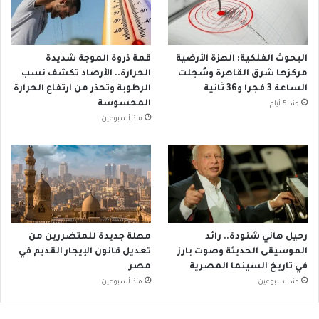
البحوث الفلكية: الهزة الأرضية
قمة ذروة الموجة شديدة
مركزها شرق القاهرة وسُجلت
الحرارة.. الأرصاد تكشف نسب
الساعة 3 فجرا و36 ثانية
الرطوبة وتحذر من ارتفاع الحرارة
المحسوسة
منذ 5 أيام
منذ أسبوعين
رحيل هاني شنودة.. رائد
مهلة جديدة للمتضررين من
الموسيقى الحديثة وصوت بارز
تعديل قانون الإيجار القديم في
في تاريخ السينما المصرية
مصر
منذ أسبوعين
منذ أسبوعين