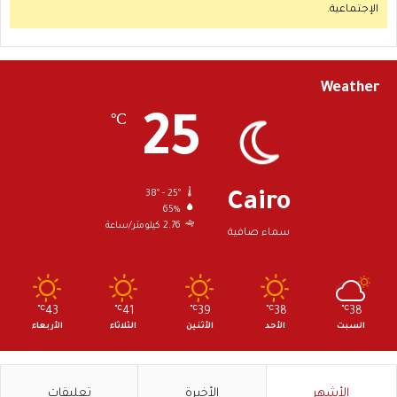
الإجتماعية.
Weather
25
℃
38º - 25º
Cairo
65%
2.76 كيلومتر/ساعة
سماء صافية
℃
43
℃
41
℃
39
℃
38
℃
38
السبت
الأحد
الأثنين
الثلاثاء
الأربعاء
الأشهر
الأخيرة
تعليقات