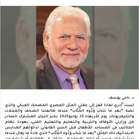
د. ناجي يوسف
لست ُأدري لماذا قفز إلى عقلي المثل المصري المضحك المبكي والذي
نصه “بعد ما شاب وَدُوه الكُتَّاب” عندما طالعتنا الصحف والمجلات
والتليفزيونات يوم الأربعاء 23 يوليو2025 بخبر البيان المشترك الصادر
من وزارتي الأوقاف والتربية والتعليم والتعليم الفني، بعودة نظام
الكتاتيب في المساجد للأطفال قبل السن القانوني لدخولهم المدارس
الابتدائية، ذاك المثل “بعد ما شاب وَدُوه الكُتَّاب” الذي عادةً ما يقال عندما