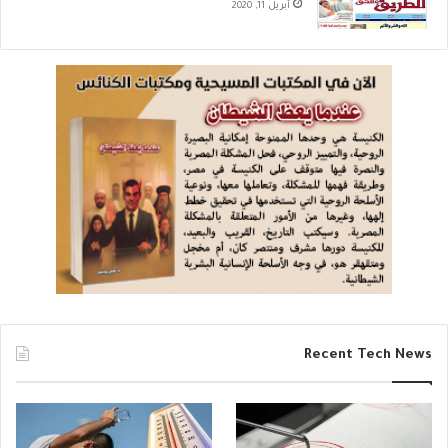
أبريل 11, 2020
يا قوم احترموا عقولنا واتقوا الله فيما تكتبونه وتصدرونه لنا من مثل هذا
الكلام، فنحن لا نصدق كل ما تقولون أو تكتبون وتحاولون إقناعنا به.
6- جاء في البيان “كما أوضح الوزير أن هذا الجهد سيصاحبه تكليف
معلمي الوزارة باستقبال الأطفال في الفترة الصباحية بالمساجد،
وتجهيزها بالوسائل التعليمية المناسبة، وتدعيم باحاتها بالألعاب حرصًا
على الجمع بين الجوانب التعليمية والترفيهية للأطفال”.
وسؤالي هو: مَنْ هم معلمو الوزارة الذين سيتم تكليفهم باستقبال
الأطفال في الفترة الصباحية بالمساجد؟ وهل ستقوم وزارة التربية
والتعليم والتعليم الفني بتعيين مدرسين متخصصين في هذا المجال
أم ستستخدم نفس مدرسي الوزارة المعينين سابقًا؟ وهل لدينا الكوادر
الكافية لهذا العمل أم ستفتح وزارة الأوقاف باب التعيين لخريجي
المدارس الثانوية أو الكليات الأزهرية للعمل كمدرسين لهذه الكتاتيب؟
وهل ستقوم وزارة التربية والتعليم بتدريس نفس المناهج الأزهرية
للمرحلة الابتدائية والتي يعلِّمها المدرسون الأزهريون للتلاميذ في
صفوفهم الأولى؟
عشرات الأسئلة لا إجابة لها كما قلتُ سابقًا، وأظن أنه حتى المسئولين
عن هذا المشروع لا يعرفون الإجابة عليها كلها لكن المهم في الأمر أن
يُثْبِت ويُثَّبت الأزهر أن هناك صحوة إسلامية في مصر تحت إشراف رجاله
Recent Tech News
وبرعاية ورئاسة الزعيم أطال الله عمره.
والحقيقة هي أنني لا أستطيع أن أنهي أسئلتي هذه للمسئولين في مصر
عن الدين والتعليم والأخلاق دون أن أسألهم: وماذا عن أطفال
المسيحيين، هل ستشملهم هذه الكتاتيب أم لا؟ أما الإجابة على سؤالي
هذا فأسمعها تأتيني من بعيد، من غرفة مغلقة تضم العديد من شيوخ