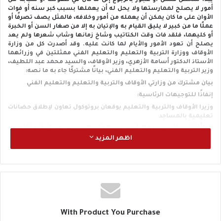
يبدأ شخص مسن أو عجوز بالرجوع إلى ما كان في طفولته أو شبابه من
أمور لا يصلح لممارستها ولا يحل له أن يعملها بسبب كبر سنه أو فوات
الأوان على ما كان يمكن أن يعمله من أمور وخلافه، فالمثل يصف تصرفًا أو
عملًا ما من كبير لا يليق القيام به والإتيان به إلا من صغار السن أو الخبرة
أو كليهما، فلقد فات وقت الكتاتيب وشاخ زمانها وشاب شعرها ولم يعد
يصلح أن تعود الأمور والأيام لما كانت عليه. وقد أصدرت كل من وزارة
الأوقاف ووزارة التربية والتعليم والتعليم الفني ممثلتين في وزرائهما
الأستاذ الدكتور أسامة الأزهري، وزير الأوقاف، والسيد محمد عبد اللطيف،
وزير التربية والتعليم والتعليم الفني، بيانًا مشتركًا جاء به ما نصه:
بيان مشترك من وزارتي الأوقاف والتربية والتعليم والتعليم الفني
إنفاذًا للتوجيهات الرئاسية:
وزيرا الأوقاف والتربية والتعليم يوقعان بروتوكول تعاون لإطلاق حضانات
تعليمية بالمساجد
إنفاذًا لتوجيهات فخامة الرئيس عبد الفتاح السيسي في تحقيق التعاون
بين الوزارات لخدمة المواطنين، استقبل الأستاذ الدكتور أسامة الأزهري،
اظهر المزيد
وزير الأوقاف، بمقر ديوان عام الوزارة، السيد محمد عبد اللطيف، وزير
التربية والتعليم والتعليم الفني، لتوقيع برتوكول تعاون من أجل
الاستفادة من المساجد في تقديم خدمات رياض الأطفال قبل سن
التعليم الإلزامي.
وتخلل اللقاء أيضًا بحث سبل تفعيل البروتوكول على أرض الواقع،
والارتقاء بمستوى التعاون بين الوزارتين في المجالات التربوية
والتعليمية، وتنسيق الجهود لغرس القيم الأخلاقية وتعزيز الهوية
الوطنية لدى النشء.
With Product You Purchase