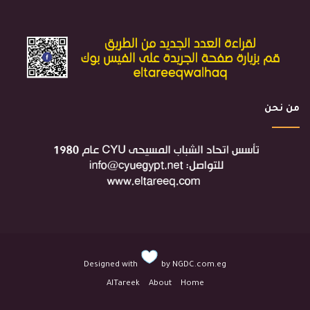
من نحن
Designed with
by
NGDC.com.eg
AlTareek
About
Home