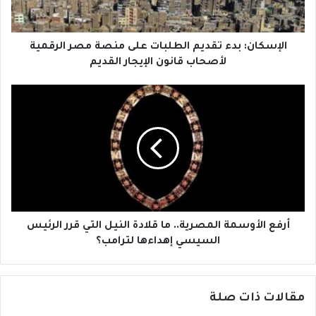
ك
ن
ت
:
ر
ب
و
د
الإسكان: بدء تقديم الطلبات على منصة مصر الرقمية
ن
ء
لأصحاب قانون الإيجار القديم
ي
ت
ق
أ
د
ر
ي
ف
م
ع
ا
ا
ل
ل
ط
أ
ل
و
ب
س
ا
م
أرفع الأوسمة المصرية.. ما قلادة النيل التي قرر الرئيس
ت
ة
السيسي إهداءها لترامب؟
ع
ا
ل
ل
ى
م
مقالات ذات صلة
م
ص
ن
ر