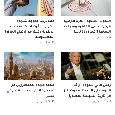
البحوث الفلكية: الهزة الأرضية
قمة ذروة الموجة شديدة
مركزها شرق القاهرة وسُجلت
الحرارة.. الأرصاد تكشف نسب
الساعة 3 فجرا و36 ثانية
الرطوبة وتحذر من ارتفاع الحرارة
المحسوسة
منذ 5 أيام
منذ أسبوعين
رحيل هاني شنودة.. رائد
مهلة جديدة للمتضررين من
الموسيقى الحديثة وصوت بارز
تعديل قانون الإيجار القديم في
في تاريخ السينما المصرية
مصر
منذ أسبوعين
منذ أسبوعين