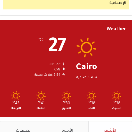
الإجتماعية.
Weather
27
℃
38º - 27º
Cairo
65%
2.84 كيلومتر/ساعة
سماء صافية
℃
43
℃
41
℃
39
℃
38
℃
38
السبت
الأحد
الأثنين
الثلاثاء
الأربعاء
الأشهر
الأخيرة
تعليقات