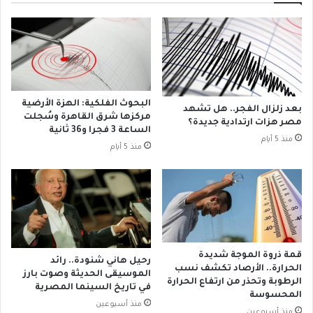
ص
ي
ة
ة
م
.
ص
.
ر
م
ا
ا
ل
ق
البحوث الفلكية: الهزة الأرضية
بعد زلزال الفجر.. هل تشهد
ر
ل
مركزها شرق القاهرة وسُجلت
مصر هزات ارتدادية جديدة؟
ق
ا
الساعة 3 فجرا و36 ثانية
منذ 5 أيام
م
د
منذ 5 أيام
ي
ة
ة
ا
ل
ل
أ
ن
ص
ي
ح
ل
ا
ا
قمة ذروة الموجة شديدة
ب
رحيل هاني شنودة.. رائد
ل
الحرارة.. الأرصاد تكشف نسب
الموسيقى الحديثة وصوت بارز
ق
ت
الرطوبة وتحذر من ارتفاع الحرارة
في تاريخ السينما المصرية
ا
ي
المحسوسة
ن
منذ أسبوعين
ق
منذ أسبوعين