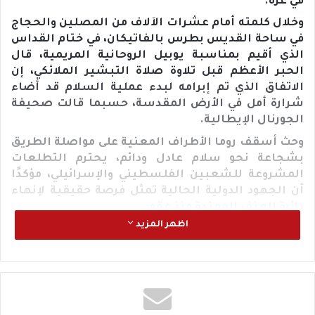
في غزة.
وخلال كلمته أمام عشرات الآلاف من المصلين والحجاج
في ساحة القديس بطرس بالفاتيكان، في ختام القداس
الذي أقيم بمناسبة يوبيل الروحانية المريمية، قال
الحبر الأعظم قبل تلاوة صلاة التبشير الملائكي، إن
الاتفاق الذي تم إبرامه لبدء عملية السلام قد أضاء
شرارة أمل في الأرض المقدسة، حسبما قالت صحيفة
الجورنال الإيطالية.
وحث أسقف روما الأطراف المعنية على مواصلة الطريق
بشجاعة نحو سلام عادل ودائم، يحترم التطلعات
المشروعة للشعبين الفلسطيني والإسرائيلي، مؤكدًا
أن الجهود الدولية الحالية تمثل فرصة حقيقية لإنهاء
دائرة العنف الممتدة منذ عقود.
اظهر المزيد
وكانت إسرائيل وحماس قد وافقتا الأسبوع الماضي، من
خلال محادثات غير مباشرة، على بدء تبادل للأسرى
كمرحلة أولى من اتفاق لوقف إطلاق النار، يمهد لإنهاء
الحرب تدريجيًا.
وأشارت الصحيفة، إلى أن مصر تستضيف اليوم الاثنين