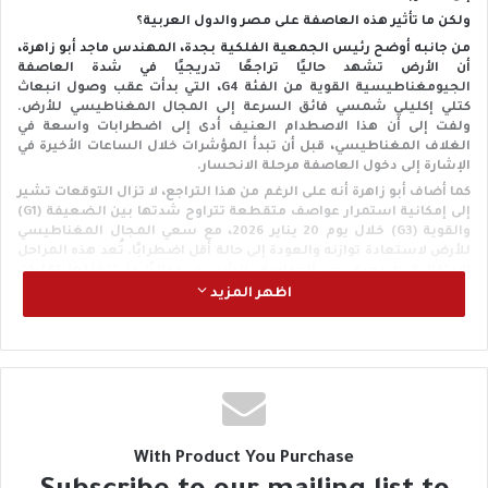
ولكن ما تأثير هذه العاصفة على مصر والدول العربية؟
من جانبه أوضح رئيس الجمعية الفلكية بجدة، المهندس ماجد أبو زاهرة،
أن الأرض تشهد حاليًا تراجعًا تدريجيًا في شدة العاصفة
الجيومغناطيسية القوية من الفئة G4، التي بدأت عقب وصول انبعاث
كتلي إكليلي شمسي فائق السرعة إلى المجال المغناطيسي للأرض.
ولفت إلى أن هذا الاصطدام العنيف أدى إلى اضطرابات واسعة في
الغلاف المغناطيسي، قبل أن تبدأ المؤشرات خلال الساعات الأخيرة في
الإشارة إلى دخول العاصفة مرحلة الانحسار.
كما أضاف أبو زاهرة أنه على الرغم من هذا التراجع، لا تزال التوقعات تشير
إلى إمكانية استمرار عواصف متقطعة تتراوح شدتها بين الضعيفة (G1)
والقوية (G3) خلال يوم 20 يناير 2026، مع سعي المجال المغناطيسي
للأرض لاستعادة توازنه والعودة إلى حالة أقل اضطرابًا. تُعد هذه المراحل
الانتقالية طبيعية بعد العواصف الشديدة، وغالبًا ما تتخللها تقلبات
مفاجئة في شدة النشاط المغناطيسي.
اظهر المزيد
ولفت عبر حسابه الرسمي على موقع “فيسبوك” أنه على الصعيد
الرصدي، لا تزال الظروف مواتية لمشاهدة وتصوير الشفق القطبي،
خاصة في المناطق ذات خطوط العرض العليا خلال الساعات الأربع
والعشرين المقبلة تقريبًا. وذكر أن ذلك يعود إلى استمرار تدفق الرياح
الشمسية بسرعات تتجاوز 800 كيلومتر في الثانية في أعقاب الانبعاث
الإكليلي، مما يضخ طاقة إضافية إلى الغلاف المغناطيسي ويعزز فرص
ظهور الأضواء القطبية بألوانها المميزة.
With Product You Purchase
إلى ذلك، تابع رئيس فلكية جدة قائلًا: “علميًا، تُعد هذه العاصفة مثالًا
واضحًا على التأثير المباشر للنشاط الشمسي في بيئة الأرض الفضائية،