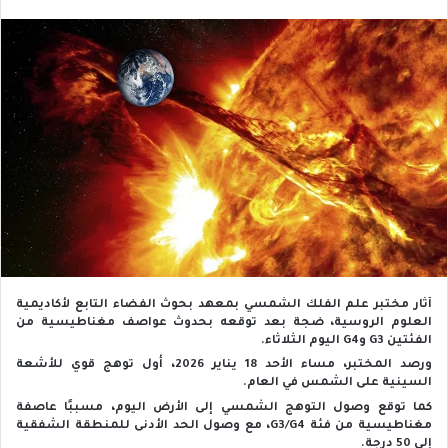
أثار مختبر علم الفلك الشمسي بمعهد بحوث الفضاء التابع لأكاديمية
العلوم الروسية، ضجة بعد توقعه بحدوث عواصف مغناطيسية من
الفئتين G3 وG4 اليوم الثلاثاء.
ورصد المختبر، مساء الأحد 18 يناير 2026، أول توهج قوي للأشعة
السينية على الشمس في العام.
كما توقع وصول التوهج الشمسي إلى الأرض اليوم، مسببًا عاصفة
مغناطيسية من فئة G3/G4، مع وصول الحد الأدنى للمنطقة الشفقية
إلى 50 درجة.