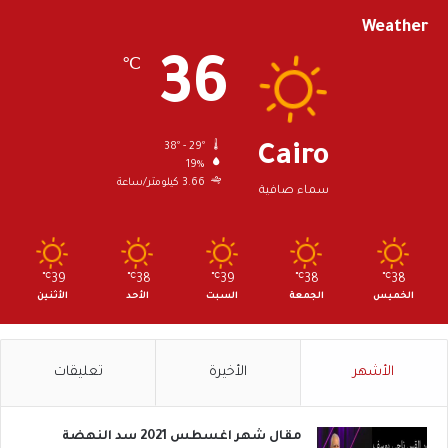
Weather
36
℃
38º - 29º
Cairo
19%
3.66 كيلومتر/ساعة
سماء صافية
℃
39
℃
38
℃
39
℃
38
℃
38
الخميس
الجمعة
السبت
الأحد
الأثنين
الأشهر
الأخيرة
تعليقات
مقال شهر اغسطس 2021 سد النهضة