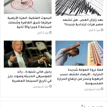
ر
م
ا
ع
ت
ل
ج
ى
البحوث الفلكية: الهزة الأرضية
بعد زلزال الفجر.. هل تشهد
د
ك
مركزها شرق القاهرة وسُجلت
مصر هزات ارتدادية جديدة؟
ي
الساعة 3 فجرا و36 ثانية
ن
منذ 3 أيام
د
ي
منذ 3 أيام
ة
س
ف
ت
ي
ي
م
ن
ص
ب
ر
ن
ف
ي
قمة ذروة الموجة شديدة
رحيل هاني شنودة.. رائد
ب
ج
الحرارة.. الأرصاد تكشف نسب
الموسيقى الحديثة وصوت بارز
ر
ي
الرطوبة وتحذر من ارتفاع الحرارة
في تاريخ السينما المصرية
ا
ر
المحسوسة
منذ أسبوعين
ي
ي
منذ أسبوعين
ر
ا
ا
ل