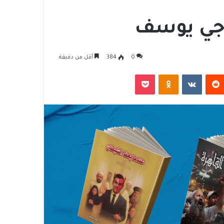
ناجي يوسف
0
384
أقل من دقيقة
‏Reddit
‏VKontakte
Odnoklassniki
‫Pocket