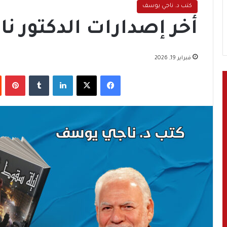
كتب د. ناجي يوسف
أخر إصدارات الدكتور 
فبراير 19, 2026
فيسبوك
‫X
لينكدإن
‏Tumblr
بينتيريست