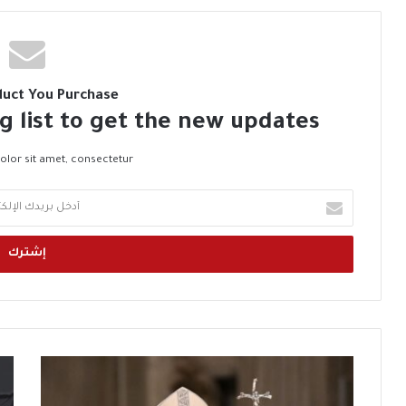
duct You Purchase
g list to get the new updates!
lor sit amet, consectetur.
أ
د
خ
ل
ب
ر
ي
د
ك
م
ك
ا
ت
ت
ل
ح
ا