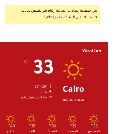
من صفحة إعدادات إضافة أرقام قم بتعيين بيانات
حساباتك على الشبكات الإجتماعية.
Weather
33
℃
38º - 29º
Cairo
29%
3.44 كيلومتر/ساعة
سماء صافية
℃
40
℃
38
℃
39
℃
39
℃
38
الخميس
الجمعة
السبت
الأحد
الأثنين