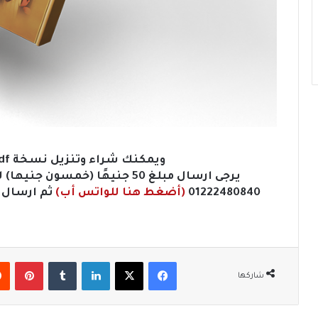
ويمكنك شراء وتنزيل نسخة Pdf كاملة من هذه الكتب.
01222480840
(أضغط هنا للواتس أب)
ثم ارسال 
فيسبوك
‫X
لينكدإن
‏Tumblr
بينتيريست
شاركها