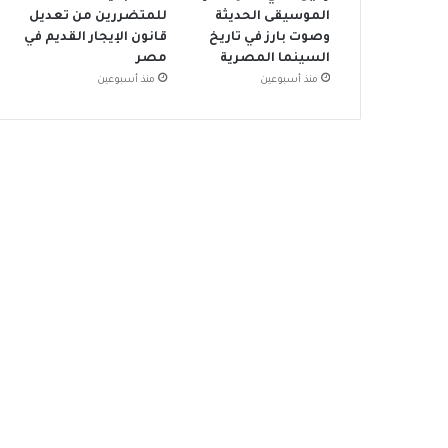
الموسيقى الحديثة
للمتضررين من تعديل
وصوت بارز في تاريخ
قانون الإيجار القديم في
السينما المصرية
مصر
منذ أسبوعين
منذ أسبوعين