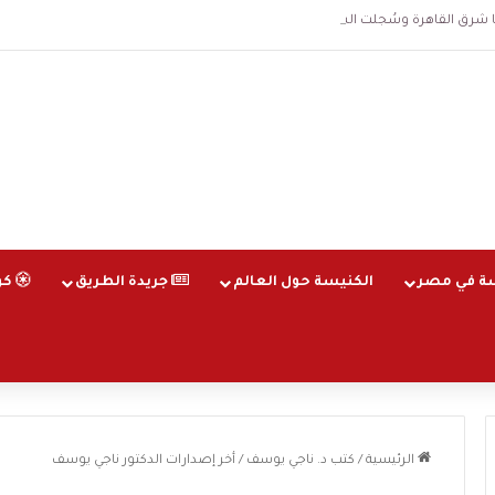
قاهرة وسُجلت الساعة 3 فجرا و36 ثانية
ة في مصر
الكنيسة حول العالم
جريدة الطريق
كو
الرئيسية
/
كتب د. ناجي يوسف
/
أخر إصدارات الدكتور ناجي يوسف