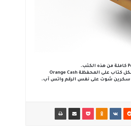
يرجى ارسال مبلغ 50 جنيهًا (خمسون جنيها) لكل كتاب على المحفظة Orange Cash
سكرين شوت على نفس الرقم واتس آب.
‏Reddit
‏VKontakte
Odnoklassniki
‫Pocket
مشاركة عبر البريد
طباعة