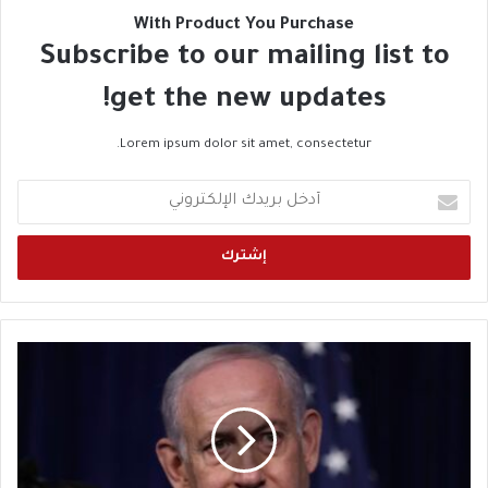
With Product You Purchase
Subscribe to our mailing list to
get the new updates!
Lorem ipsum dolor sit amet, consectetur.
أ
د
خ
ل
ب
ر
ي
د
س
ك
ف
ا
ي
ل
ر
إ
م
ل
ص