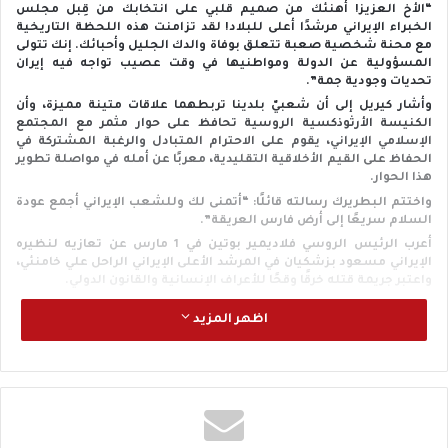
“الأخ العزيز! أهنئك من صميم قلبي على انتخابك من قِبل مجلس
الخبراء الإيراني مرشدًا أعلى للبلاد! لقد تزامنت هذه اللحظة التاريخية
مع محنة شخصية صعبة تتعلق بوفاة والدك الجليل وأحبائك. إنك تتولى
المسؤولية عن الدولة ومواطنيها في وقت عصيب تواجه فيه إيران
تحديات وجودية جمة”.
وأشار كيريل إلى أن شعبيّ بلدينا تربطهما علاقات متينة مميزة، وأن
الكنيسة الأرثوذكسية الروسية تحافظ على حوار مثمر مع المجتمع
الإسلامي الإيراني، يقوم على الاحترام المتبادل والرغبة المشتركة في
الحفاظ على القيم الأخلاقية التقليدية، معربًا عن أمله في مواصلة تطوير
هذا الحوار.
واختتم البطريرك رسالته قائلًا: “أتمنى لك وللشعب الإيراني أجمع عودة
السلام سريعًا إلى أرض فارس العريقة”.
أعرب الرئيس الروسي فلاديمير بوتين في 1 مارس عن تعازيه لنظيره
الإيراني مسعود بزشكيان في المرشد الأعلى الإيراني الراحل علي خامنئي،
واعتبر جريمة قتله خرقًا وقحًا للأعراف الإنسانية والقانون الدولي.
اظهر المزيد