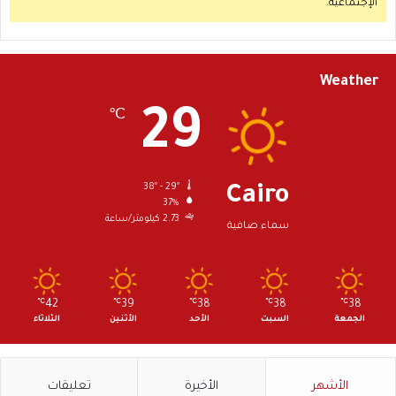
الإجتماعية.
Weather
29
℃
38º - 29º
Cairo
37%
2.73 كيلومتر/ساعة
سماء صافية
℃
42
℃
39
℃
38
℃
38
℃
38
الجمعة
السبت
الأحد
الأثنين
الثلاثاء
الأشهر
الأخيرة
تعليقات