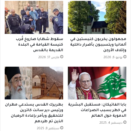
ا
ل
ه
ي
و
ل
ق
ا
د
ر
ي
ي
مجهولون يخربون كنيستين في
سقوط شظايا صاروخ قُرب
ك
ج
ألمانيا ويتسببون بأضرار داخلية
كنيسة القيامة في البلدة
و
ا
وإتلاف الأرجن
القديمة بالقدس
ن
ن
يونيو 6, 2026
مارس 17, 2026
ت
ي
ح
.
ت
.
ا
و
ل
ق
م
ا
س
ئ
ج
د
بابا الفاتيكان: مستقبل البشرية
بطريرك القدس يستدعي مطران
د
ا
في خطر بسبب الصراعات
ورئيس دير سانت كاترين
ا
ل
الدموية حول العالم
للتحقيق ويأمر بإعادة الرهبان
ل
الذين تم طردهم
ب
ديسمبر 4, 2025
أ
ا
سبتمبر 8, 2025