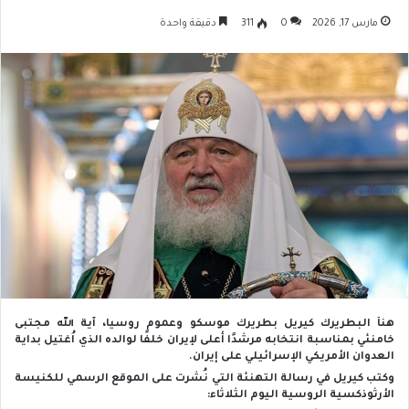
مارس 17, 2026
0
311
دقيقة واحدة
هنأ البطريرك كيريل بطريرك موسكو وعموم روسيا، آية الله مجتبى
خامنئي بمناسبة انتخابه مرشدًا أعلى لإيران خلفًا لوالده الذي اُغتيل بداية
العدوان الأمريكي الإسرائيلي على إيران.
وكتب كيريل في رسالة التهنئة التي نُشرت على الموقع الرسمي للكنيسة
الأرثوذكسية الروسية اليوم الثلاثاء: