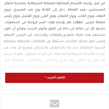
من قِبل رؤساء الأقسام المختلفة للمملكة الشيطانية بمناسبة احتفال
المسيحيين بعيد القيامة، دخل إلى القاعة روح ضد المسيح، وروح
الخوف، وروح الكذب، وروح الضلال، وروح الغي، وروح الفشل، وروح رئيس
مملكة فارس، فهؤلاء هم رؤساء قوات الشر الروحية في السماويات.
جلسوا كلٌ في مكانه في حالة من القلق والتوتر الشديد وتوقع أن تكون
جلستهم هذه مليئة بالتقريع والإهانات والتحديات من الرئيس الأعظم
إبليس لهم جميعًا كرئاسات مسئولة عن القطاعات المختلفة بمملكته
الشريرة المظلمة، حيث إنه دائم الرفض والاعتراض وتقريع كل واحد من
رؤساء الأقسام الشيطانية المختلفة على كل ما يعملون، فهو لا يشبع
ولا يمل ولا يكتفي بكل الحيل والألاعيب والمؤامرات والمعارك التي
يعدها الرؤساء والسلاطين وولاة العالم وينفذها أجناد الشر الروحية
الشيطانية في السماويات ضد الساكنين على الأرض، فكلما رأى هؤلاء
اظهر المزيد
الشياطين الناس في عداوة وخصام ورأى الرئيس دماء الأصدقاء الذين
حَوَّلَهم هو وفريقه إلى أعداء فحاربوا بعضهم البعض تعطش أكثر لرؤية
المزيد من الدماء والقتل والخراب والدمار. وهو لا يكترث إن كانت هذه
الدماء المراقة هي دماء أطفال صغار لا ذنب لهم فيما يخططه هو
للحدوث على الأرض، أو كبار وشيوخ يجرهم هو أيضًا إلى حروب وكروب لا