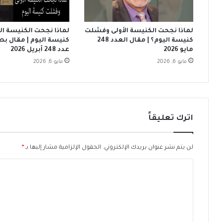
و
ل
ا
ح
ح
ت
لماذا نجحت الكنيسة الأولى وفشلت
لماذا نجحت الكنيسة ا
ا
ى
كنيسة اليوم؟ | مقال العدد 248
كنيسة اليوم | مقال بصو
ل
1
مايو 2026
عدد 248 أبريل 2026
ش
1
مايو 6, 2026
مايو 6, 2026
ر
م
ي
س
ر
ا
ة
ءً
ب
خ
م
ل
اترك تعليقاً
ن
ا
ا
ل
س
أ
لن يتم نشر عنوان بريدك الإلكتروني.
الحقول الإلزامية مشار إليها بـ
*
ب
ع
ا
ة
ي
ع
ا
ل
ي
د
ت
د
ا
ا
ل
ع
ل
م