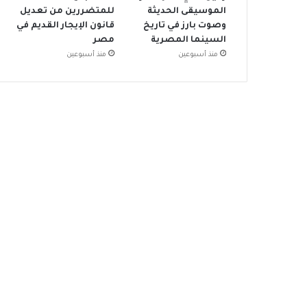
الموسيقى الحديثة
للمتضررين من تعديل
وصوت بارز في تاريخ
قانون الإيجار القديم في
السينما المصرية
مصر
منذ أسبوعين
منذ أسبوعين