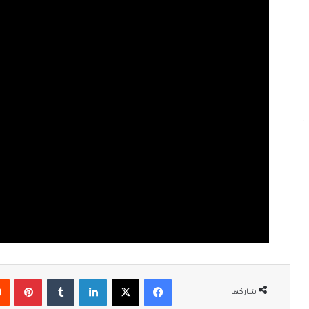
فيسبوك
‫X
لينكدإن
‏Tumblr
بينتيريست
شاركها