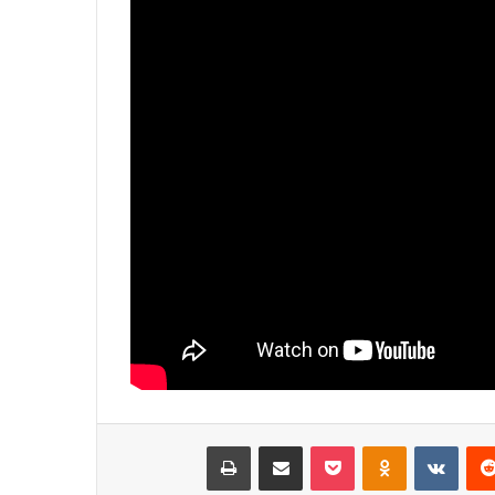
‏Reddit
‏VKontakte
Odnoklassniki
‫Pocket
مشاركة عبر البريد
طباعة