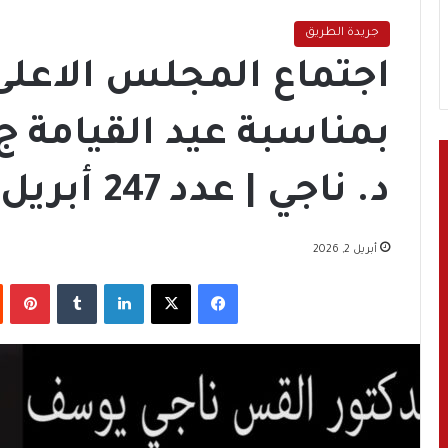
جريدة الطريق
اجتماع المجلس الاعلى 
د. ناجي | عدد 247 أبريل 2026
أبريل 2, 2026
فيسبوك
‫X
لينكدإن
‏Tumblr
بينتيريست