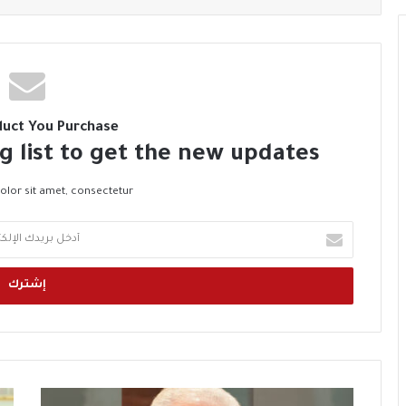
duct You Purchase
g list to get the new updates!
lor sit amet, consectetur.
أ
د
خ
ل
ب
ر
ي
د
ك
ا
4
ا