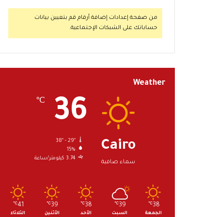
من صفحة إعدادات إضافة أرقام قم بتعيين بيانات
حساباتك على الشبكات الإجتماعية.
Weather
36
℃
38º - 29º
Cairo
15%
3.74 كيلومتر/ساعة
سماء صافية
℃
41
℃
39
℃
38
℃
39
℃
38
الجمعة
السبت
الأحد
الأثنين
الثلاثاء