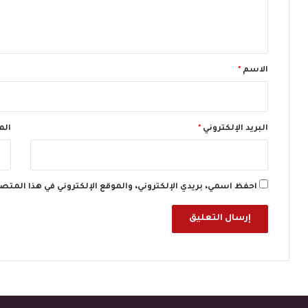
ل
ق
س
ي
ي
ي
ا
ح
ق
م
ي
*
ة
ي
الاسم
*
2
ن
0
2
6
البريد الإلكتروني
*
الم
احفظ اسمي، بريدي الإلكتروني، والموقع الإلكتروني في هذا المتص