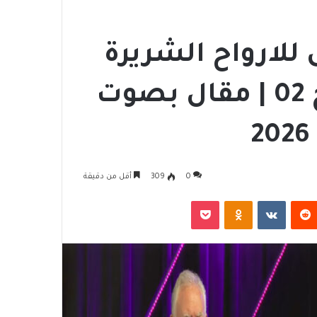
للارواح الشريرة
بمناسبة عيد القيامة ج 02 | مقال بصوت
0
309
أقل من دقيقة
‏Reddit
‏VKontakte
Odnoklassniki
‫Pocket