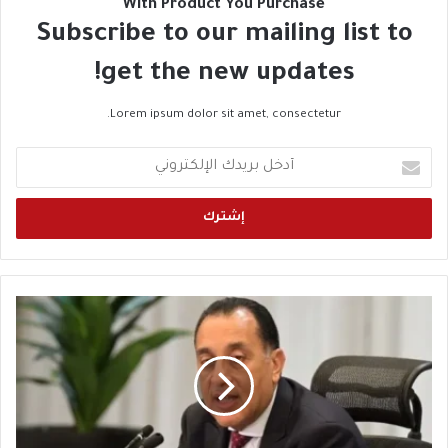
With Product You Purchase
Subscribe to our mailing list to
get the new updates!
Lorem ipsum dolor sit amet, consectetur.
أ
د
خ
ل
ب
ر
ي
د
ر
ك
ئ
ا
ي
ل
س
إ
ا
ل
ل
ك
و