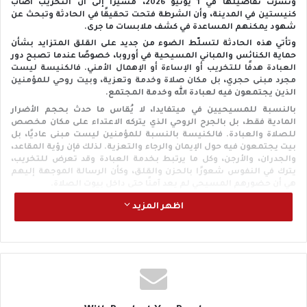
ونُشرت تفاصيلها في 1 يونيو 2026، مشيرًا إلى أن التخريب أصاب
كنيستين في المدينة، وأن الشرطة فتحت تحقيقًا في الحادثة وتبحث عن
شهود يمكنهم المساعدة في كشف ملابسات ما جرى.
وتأتي هذه الحادثة لتسلّط الضوء من جديد على القلق المتزايد بشأن
حماية الكنائس والمباني المسيحية في أوروبا، خصوصًا عندما تصبح دور
العبادة هدفًا للتخريب أو الإساءة أو الإهمال الأمني. فالكنيسة ليست
مجرد مبنى حجري، بل مكان صلاة وخدمة وتعزية، وبيت روحي للمؤمنين
الذين يجتمعون فيه لعبادة الله وخدمة المجتمع.
بالنسبة للمسيحيين في ميتفايدا، لا يُقاس ما حدث بحجم الأضرار
المادية فقط، بل بالجرح الروحي الذي يتركه الاعتداء على مكان مخصص
للصلاة والعبادة. فالكنيسة بالنسبة للمؤمنين ليست مبنى عاديًا، بل
بيت يجتمعون فيه حول الإيمان والرجاء والتعزية. لذلك فإن رؤية المقاعد،
والجدران، والأرجن، وكل ما يرتبط بخدمة العبادة وقد تعرض للتخريب،
يترك في النفوس شعورًا بالحزن والقلق، وكأن الرسالة الموجهة إليهم
هي أن حضورهم المسيحي لم يعد آمنًا حتى داخل بيوت الصلاة.
وتزداد مرارة الحادثة لأن الكنائس في المدن الصغيرة غالبًا ما تكون جزءًا
اظهر المزيد
من ذاكرة الناس وحياتهم اليومية، لا مكانًا للعبادة فقط. ولهذا فإن
الاعتداء عليها يمسّ المؤمنين والعائلات وكبار السن وكل من يجد في
الكنيسة ملجأ روحيًا وسط صعوبات الحياة.
وبينما تنتظر الجماعة المسيحية نتائج التحقيق، يبقى الشعور الأعمق
هو الحاجة إلى الطمأنينة: أن يُحترم بيت الله، وأن يستطيع المؤمنون أن
يصلّوا دون خوف، وأن لا تتحول الكنائس في أوروبا إلى أهداف سهلة
للتخريب والإهانة.