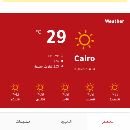
Weather
29
℃
38º - 29º
Cairo
37%
2.73 كيلومتر/ساعة
سماء صافية
℃
42
℃
39
℃
38
℃
38
℃
38
الجمعة
السبت
الأحد
الأثنين
الثلاثاء
الأشهر
الأخيرة
تعليقات