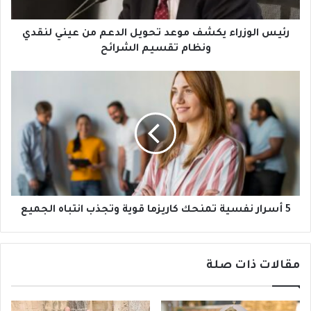
ت
ز
ر
ر
و
ا
رئيس الوزراء يكشف موعد تحويل الدعم من عيني لنقدي
ن
ء
ونظام تقسيم الشرائح
ي
ي
ك
5
ش
أ
ف
س
م
ر
و
ا
ع
ر
د
ن
ت
ف
ح
س
و
ي
5 أسرار نفسية تمنحك كاريزما قوية وتجذب انتباه الجميع
ي
ة
ل
ت
ا
م
مقالات ذات صلة
ل
ن
د
ح
ع
ك
م