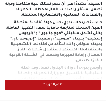
الصيف، مشددًا على أن مصر تمتلك بنية متكاملة ومرنة
تضمن استقرار إمدادات الغاز لمحطات الكهرباء
والقطاعات الصناعية والاقتصادية المختلفة.
جاءت تصريحات بدوي، خلال جولة تفقدية بمنطقة
العين السخنة لمتابعة جاهزية سفن التغييز العاملة،
والتي تشمل سفينتي “هوج جاليون” و”إنرجوس
إسكيمو” بميناء “سوميد”، وسفينة “إنرجوس باور”
بميناء سونكر، وذلك للتأكد من كفاءتها التشغيلية
واستعدادها المستمر لاستقبال شحنات الغاز
المسال وإعادة تغييزها وضخها في الشبكة القومية
للغاز الطبيعي.
وأوضح بدوي، أن وزارة البترول تعمل وفق خطة
استباقية بالتنسيق مع وزارة الكهرباء والطاقة
المتجددة لتأمين احتياجات البلاد من الطاقة خلال
فترات الذروة، لافتًا إلى أن نجاح الدولة في التعامل مع
اظهر المزيد
الأحمال القياسية للكهرباء خلال الصيف الماضي، التي
تجاوزت 40 ألف ميجاوات، يعكس كفاءة منظومة
الطاقة المصرية وقدرتها على مواجهة التحديات