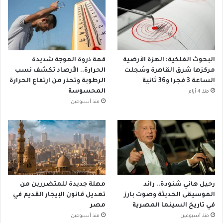
البحوث الفلكية: الهزة الأرضية
قمة ذروة الموجة شديدة
مركزها شرق القاهرة وسُجلت
الحرارة.. الأرصاد تكشف نسب
الساعة 3 فجرا و36 ثانية
الرطوبة وتحذر من ارتفاع الحرارة
المحسوسة
منذ 4 أيام
منذ أسبوعين
رحيل هاني شنودة.. رائد
مهلة جديدة للمتضررين من
الموسيقى الحديثة وصوت بارز
تعديل قانون الإيجار القديم في
في تاريخ السينما المصرية
مصر
منذ أسبوعين
منذ أسبوعين