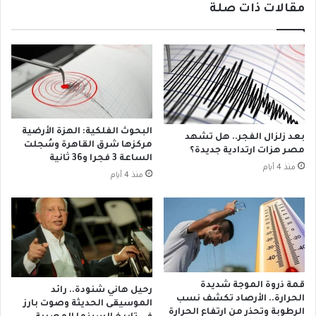
مقالات ذات صلة
ت
ا
س
ل
ج
ا
ن
ت
س
ف
ي
ا
د
ق
ة
ا
م
ل
البحوث الفلكية: الهزة الأرضية
بعد زلزال الفجر.. هل تشهد
س
أ
مركزها شرق القاهرة وسُجلت
مصر هزات ارتدادية جديدة؟
ي
م
الساعة 3 فجرا و36 ثانية
منذ 4 أيام
ح
ر
منذ 4 أيام
ي
ي
ة
ك
9
ي
س
ا
ن
ل
و
إ
ا
ي
قمة ذروة الموجة شديدة
ت
رحيل هاني شنودة.. رائد
ر
الحرارة.. الأرصاد تكشف نسب
الموسيقى الحديثة وصوت بارز
و
ا
الرطوبة وتحذر من ارتفاع الحرارة