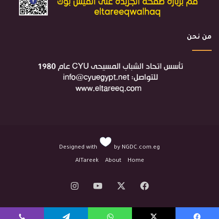
من نحن
Designed with
by
NGDC.com.eg
AlTareek
About
Home
‫X
فيسبوك
‫YouTube
انستقرام