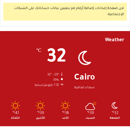
من صفحة إعدادات إضافة أرقام قم بتعيين بيانات حساباتك على الشبكات
الإجتماعية.
Weather
32
℃
32º - 29º
Cairo
35%
7.72 كيلومتر/ساعة
سماء صافية
℃
41
℃
39
℃
38
℃
39
℃
32
الجمعة
السبت
الأحد
الأثنين
الثلاثاء