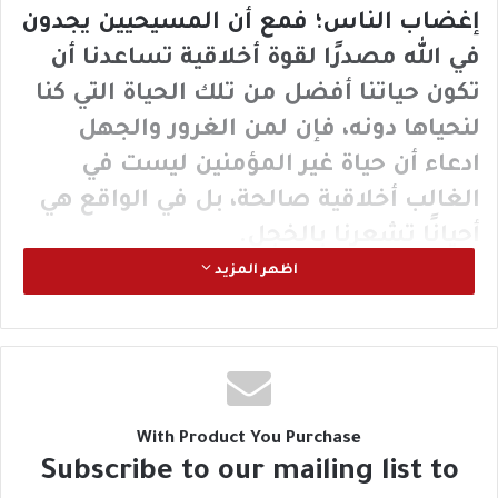
إغضاب الناس؛ فمع أن المسيحيين يجدون
في الله مصدرًا لقوة أخلاقية تساعدنا أن
تكون حياتنا أفضل من تلك الحياة التي كنا
لنحياها دونه، فإن لمن الغرور والجهل
ادعاء أن حياة غير المؤمنين ليست في
الغالب أخلاقية صالحة، بل في الواقع هي
أحيانًا تشعرنا بالخجل.
اظهر المزيد
ولتنتظر لحظة! مع أن من الغرور والجهل
ادعاء أن الناس غير قادرين أن يكونوا
صالحين دون الإيمان بالله، فلم يكن هذا هو
السؤال؛ إذ كان السؤال هو: هل يمكننا أن
With Product You Purchase
Subscribe to our mailing list to
نكون صالحين دون الله؟ حين نطرح ذلك