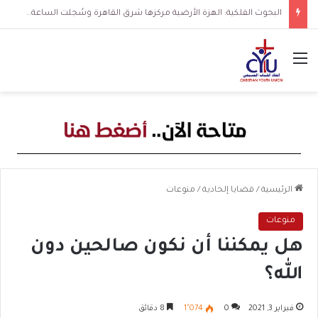
البحوث الفلكية: الهزة الأرضية مركزها شرق القاهرة وسُجلت الساعة 3 فجرا و36 ثانية
القائمة
الرئيسية
/
قضايا إلحادية
/
منوعات
منوعات
هل يمكننا أن نكون صالحين دون
الله؟
فبراير 3, 2021
0
1٬074
8 دقائق