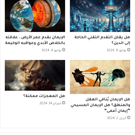
ا
ل
م
يً
ا
ف
هل يقلل التقدم التقني الحاجة
الإيمان بقدم عمر الأرض.. علاقته
ي
إلى الدين؟
بالخلاص الأبدي وعواقبه الوخيمة
ت
يونيو 8, 2026
يونيو 4, 2024
ص
ن
ي
ف
ف
ي
ف
هل المعجزات ممكنة؟
ا
هل الإيمان يُنافي العقل
ل
فبراير 14, 2024
والمنطق؟ هل الإيمان المسيحي
ش
“إيمان أعمى”
ه
أبريل 2, 2024
ر
أ