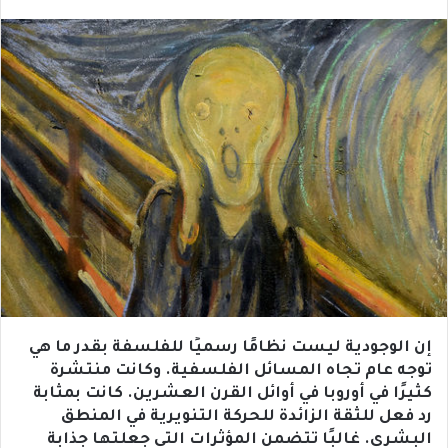
إن الوجودية ليست نظامًا رسميًا للفلسفة بقدر ما هي
توجه عام تجاه المسائل الفلسفية. وكانت منتشرة
كثيرًا في أوروبا في أوائل القرن العشرين. كانت بمثابة
رد فعل للثقة الزائدة للحركة التنويرية في المنطق
البشري. غالبًا تتضمن المؤثرات التي جعلتها جذابة