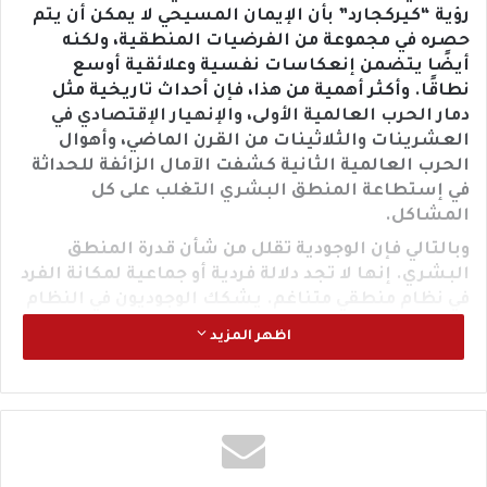
رؤية “كيركجارد” بأن الإيمان المسيحي لا يمكن أن يتم
حصره في مجموعة من الفرضيات المنطقية، ولكنه
أيضًا يتضمن إنعكاسات نفسية وعلائقية أوسع
نطاقًا. وأكثر أهمية من هذا، فإن أحداث تاريخية مثل
دمار الحرب العالمية الأولى، والإنهيار الإقتصادي في
العشرينات والثلاثينات من القرن الماضي، وأهوال
الحرب العالمية الثانية كشفت الآمال الزائفة للحداثة
في إستطاعة المنطق البشري التغلب على كل
المشاكل.
وبالتالي فإن الوجودية تقلل من شأن قدرة المنطق
البشري. إنها لا تجد دلالة فردية أو جماعية لمكانة الفرد
في نظام منطقي متناغم. يشكك الوجوديون في النظام
المنطقي نفسه. لذلك، تتراجع مكانة التفسير
اظهر المزيد
المنطقي أمام التوجهات الأخرى لإيجاد المعنى. يعبر
بعض الوجوديون عن المعنى في إطار إنجازات الفرد
وقدرته على تجاوز ظروفه. ويعبر عنها آخرون بأنه المعنى
الذي يأتي من التواصل والإتصال بالآخرين بشأن
الخبرات البشرية. فخبرة الوجود هي الجوهر. ويتم وضع
التفسير المنطقي جانبًا.