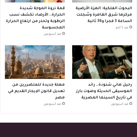
البحوث الفلكية: الهزة الأرضية
قمة ذروة الموجة شديدة
مركزها شرق القاهرة وسُجلت
الحرارة.. الأرصاد تكشف نسب
الساعة 3 فجرا و36 ثانية
الرطوبة وتحذر من ارتفاع الحرارة
المحسوسة
منذ 5 أيام
منذ أسبوعين
رحيل هاني شنودة.. رائد
مهلة جديدة للمتضررين من
الموسيقى الحديثة وصوت بارز
تعديل قانون الإيجار القديم في
في تاريخ السينما المصرية
مصر
منذ أسبوعين
منذ أسبوعين