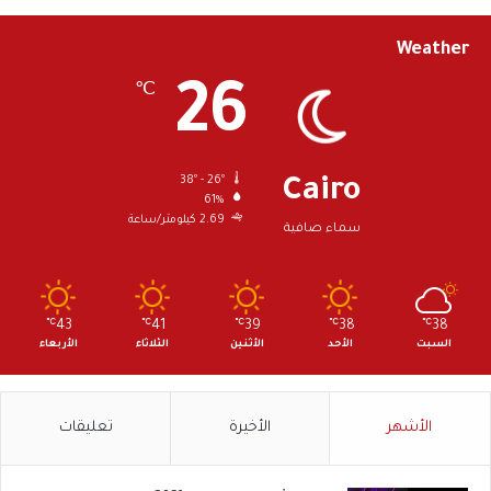
Weather
26
℃
38º - 26º
Cairo
61%
2.69 كيلومتر/ساعة
سماء صافية
℃
43
℃
41
℃
39
℃
38
℃
38
السبت
الأحد
الأثنين
الثلاثاء
الأربعاء
الأشهر
الأخيرة
تعليقات