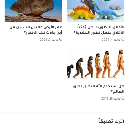
ف
ل
ت
إ
ت
ي
ن
م
بّ
الأخلاق التطورية: هل وُجِدَتْ
عمر الأرض ملايين السنين من
ا
أ
الأخلاق بفعل تطور البشرية؟
أين جاءت تلك الأفكار؟
ن
ا
يونيو 4, 2024
يونيو 6, 2023
ا
ل
ل
خ
م
و
س
ا
ي
ر
ح
ز
ي
م
"
ي
هل استخدم الله التطور لخلق
إ
ا
العالم؟
ي
ت
يوليو 18, 2019
م
ب
ا
س
ن
ل
أ
و
اترك تعليقاً
ع
ك