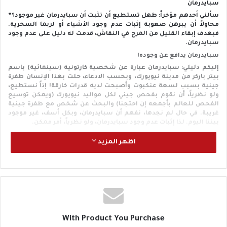
سبايدرمان
سألني أحدهم مؤخراً: طهل تستطيع أن تثبت أن سبايدرمان غير موجود؟”
محاولاً أن يبرهن صعوبة إثبات عدم وجود الأشياء أو لربما السخرية.
فبهدف إبقاء القليل من المرح في النقاش، قدمت له دليل على عدم وجود
سبايدرمان.
سبايدرمان يدافع عن وجوده!
إليكم دليلي: سبايدرمان عبارة عن شخصية كارتونية (سينمائية) باسم
بيتر باركر من مدينة نيويورك، وبحسب الادعاء، حلت بهذا الإنسان طفرة
جينية بسبب لسعة عنكبوت وأصبحت لديه قدرات خارقة! إذاً نستطيع،
ولو نظرياً، أن نقوم بفحص جيني لكل مواليد نيويورك (ويمكن توسيع
الفحص للعالم بأجمعه إن احتجنا) والبحث عن شخص مع طفرة جينية
غريبة. في حال لم نجدها، نفهم أن سبايدرمان، وبكل أسف، غير موجود
بيننا اليوم. لذا إثبات عدم وجود سبايدرمان، ولو نظرياً، أمر ممكن.
إثبات على عدم وجود
اظهر المزيد
الحقيقة هي أن هناك العديد من الإثباتات على عدم وجود أشياء، ولا أرى
صعوبة ما في الأمر. أستطيع أن أثبت لكم أنه لا توجد قنبلة ذرية في
غرفتي، وأن أثبت عدم وجود ديناصورات حية على الأرض، وعدم وجود
فيروس HIV (الإيدز) في جسمي. أستطيع وبكل تأكيد إثبات عدم وجود
دولة إلحادستان وشبه جزيرة اللاأدريين. يمكنني المتابعة بإعطاء
الأمثلة وكتابة آلاف الأسطر عليها، لكن أظن أن النقطة واضحة: هنالك
إثباتات كثيرة على عدم وجود الأشياء.
البعض قد يعترض أن الأمثلة التي أعطيتها هي أمثلة مادية تجريبية أما
With Product You Purchase
الله فهو كائن غير مادي ميتافيزقي. لكن في الواقع، نستطيع الإثبات