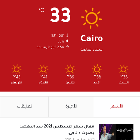
33
℃
38º - 28º
Cairo
33%
2.54 كيلومتر/ساعة
سماء صافية
℃
43
℃
41
℃
39
℃
38
℃
38
السبت
الأحد
الأثنين
الثلاثاء
الأربعاء
الأشهر
الأخيرة
تعليقات
مقال شهر اغسطس 2021 سد النهضة
بصوت د ناجي.